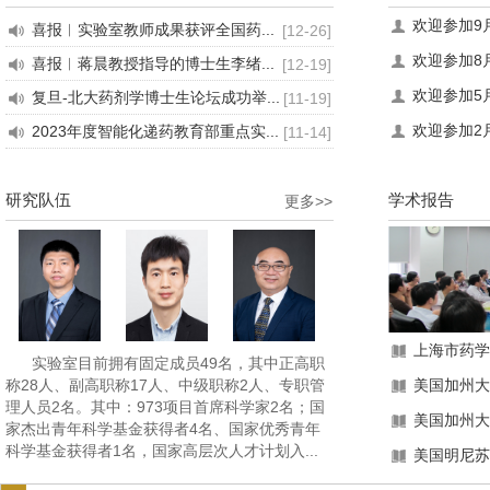
欢迎参加9月
喜报︱实验室教师成果获评全国药...
[12-26]
欢迎参加8月
喜报︱蒋晨教授指导的博士生李绪...
[12-19]
欢迎参加5月
复旦-北大药剂学博士生论坛成功举...
[11-19]
欢迎参加2月
2023年度智能化递药教育部重点实...
[11-14]
研究队伍
学术报告
更多>>
上海市药学
实验室目前拥有固定成员49名，其中正高职
称28人、副高职称17人、中级职称2人、专职管
美国加州大学
理人员2名。其中：973项目首席科学家2名；国
美国加州大学
家杰出青年科学基金获得者4名、国家优秀青年
科学基金获得者1名，国家高层次人才计划入...
美国明尼苏