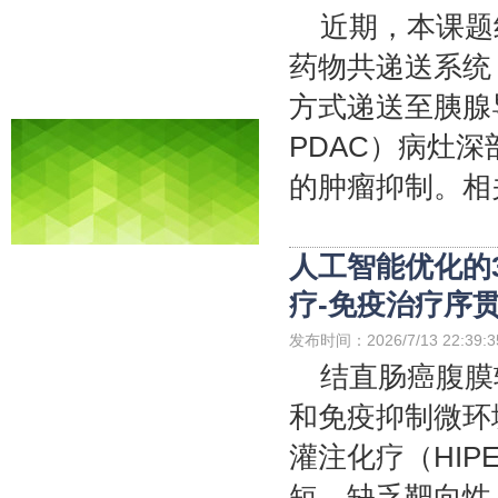
近期，本课题
药物共递送系统
方式递送至胰腺导管腺癌
PDAC）病灶
的肿瘤抑制。相关研究以
人工智能优化的
疗-免疫治疗序
发布时间：2026/7/13 22:39:3
结直肠癌腹膜
和免疫抑制微环
灌注化疗（HI
短、缺乏靶向性