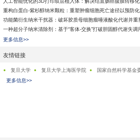
人工智能优化的3D打印双层植入体：解决结直肠癌腹膜转移化
重构白蛋白-紫杉醇纳米颗粒：重塑肿瘤细胞死亡途径以预防
功能菌衍生纳米干扰器：破坏胶质母细胞瘤唾液酸化代谢并重
一种超分子纳米清除剂：基于“客体-交换”打破胆固醇代谢失
更多信息>>
友情链接
复旦大学
复旦大学上海医学院
国家自然科学基金
更多信息>>