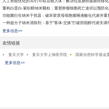
人工智能优化的3D打印双层植入体：解决结直肠癌腹膜转移化
重构白蛋白-紫杉醇纳米颗粒：重塑肿瘤细胞死亡途径以预防
功能菌衍生纳米干扰器：破坏胶质母细胞瘤唾液酸化代谢并重
一种超分子纳米清除剂：基于“客体-交换”打破胆固醇代谢失
更多信息>>
友情链接
复旦大学
复旦大学上海医学院
国家自然科学基金
更多信息>>