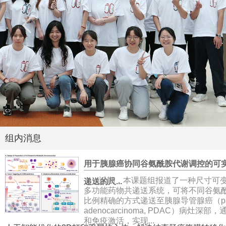
组内消息
用于胰腺癌协同谷氨酰胺代谢调控的可
近期，本课题组报道了一种尺寸可
递送的尺...
多功能药物共递送系统，可将不同谷氨
比例精确的方式递送至胰腺导管腺癌（pancrea
adenocarcinoma, PDAC）病灶
和免疫激活，实现...